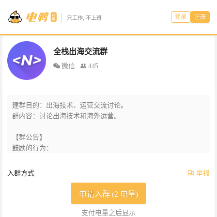
登录
注册
只工作, 不上班
全栈出海交流群
微信
445
建群目的：出海技术、运营交流讨论。

群内容：讨论出海技术和海外运营。

【群公告】

鼓励的行为：

• 提技术问题、出海问题

• 分享技术资源

入群方式
举报
• 分享自己的产品或品牌 

申请入群 (2 电量)
不鼓励的行为：

• 发起与编程、出海无关的话题

支付电量之后显示