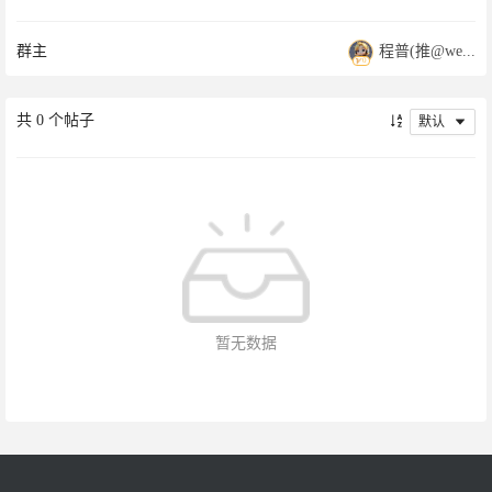
• 无脑喷群友的作品（提建议请从产品设计、目标用户需求出
发）

群主
程普(推@we...
• 无脑怼人（分享你的见闻、经验，但别用怼人来拔高自己）
0
共
0
个帖子
默认
暂无数据