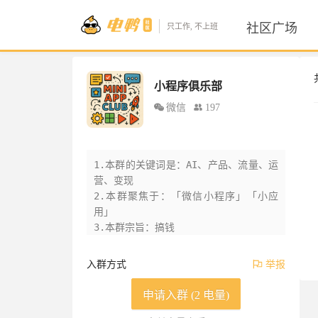
社区广场
只工作, 不上班
小程序俱乐部
微信
197
1.本群的关键词是：AI、产品、流量、运
营、变现

2.本群聚焦于：「微信小程序」「小应
用」

3.本群宗旨：搞钱

•本群的规则是：遵纪守法，友好交流
入群方式
举报
申请入群 (2 电量)