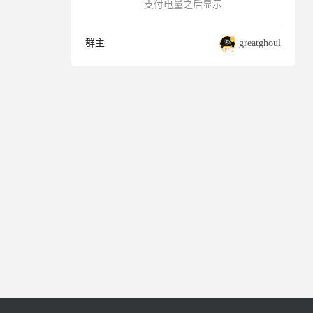
支付电量之后显示
群主
greatghoul
6