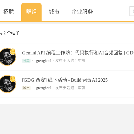
招聘
群组
城市
企业服务
共
2
个帖子
Gemini API 编程工作坊：代码执行和AI音频回复 | 
greatghoul
发布于
大约 1 年前
分享
[GDG 西安] 线下活动 - Build with AI 2025
greatghoul
发布于
超过 1 年前
城市