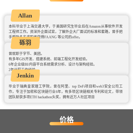
Allan
本科毕业于上海交通⼤学，于美国研究⽣毕业后在Amazon从事软件开发
⼯程师⼯作。资深外企⾯试官，了解外企⼤⼚⾯试的标准和套路，曾⼿把
⼿帮助多名求职者获得FAANG 等公司的offer。
砾羽
曾就职于字节、美团。
有多年GIS开发、搭建系统、前端工程化开发经验。
6年企业级BI/内容平台系统需求分析、设计与架构经验。
2年远程工作经验。
Jenkin
毕业于瑞典皇家理工学院，曾在阿里、top DeFi项目和web3安全公司工
作，专注于加密和区块链行业6年，有多项区块链相关专利和论文，带领
团队斩获多项ETH hackathon头奖，拥有近万人社区项目
价格