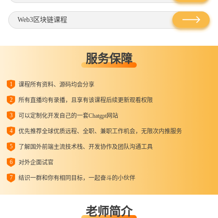
Web3区块链课程
服务保障
1
课程所有资料、源码均会分享
2
所有直播均有录播，且享有该课程后续更新观看权限
3
可以定制化开发⾃⼰的⼀套Chatgpt⽹站
4
优先推荐全球优质远程、全职、兼职⼯作机会，⽆限次内推服务
5
了解国外前端主流技术栈、开发协作及团队沟通⼯具
6
对外企面试官
7
结识⼀群和你有相同⽬标，⼀起奋⽃的⼩伙伴
老师简介