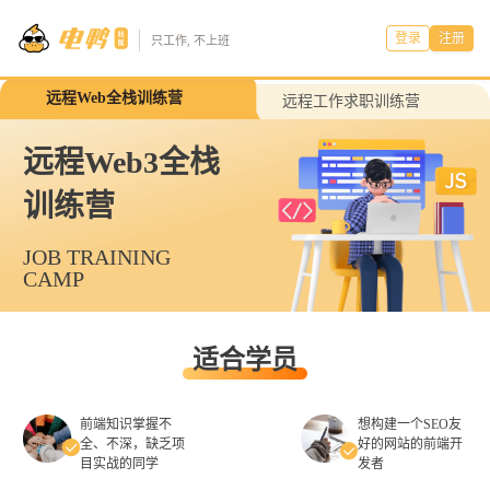
登录
注册
只工作, 不上班
远程Web全栈训练营
远程工作求职训练营
远程Web3全栈
训练营
JOB TRAINING
CAMP
适合学员
前端知识掌握不
想构建⼀个SEO友
全、不深，缺乏项
好的⽹站的前端开
⽬实战的同学
发者