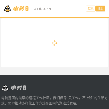
登录
注册
只工作, 不上班
电鸭是国内最早的远程工作社区。我们倡导“只工作，不上班”的生活方
式，努力推动多样化工作方式在国内的渐进式发展。