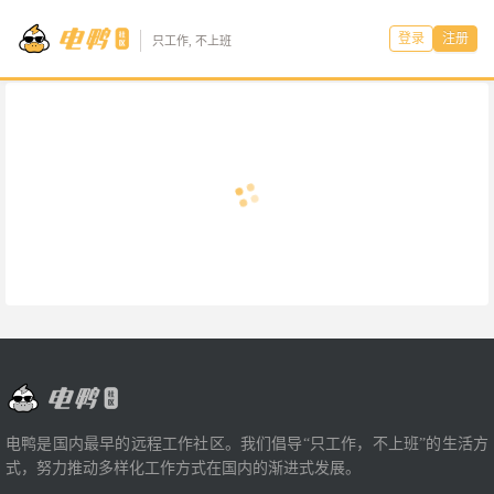
登录
注册
只工作, 不上班
电鸭是国内最早的远程工作社区。我们倡导“只工作，不上班”的生活方
式，努力推动多样化工作方式在国内的渐进式发展。