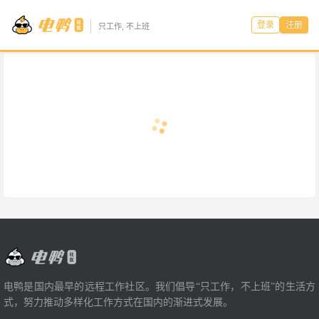
登录
注册
只工作, 不上班
电鸭是国内最早的远程工作社区。我们倡导“只工作，不上班”的生活方
式，努力推动多样化工作方式在国内的渐进式发展。