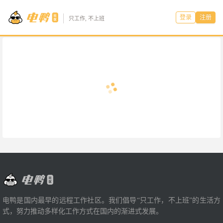
登录
注册
只工作, 不上班
电鸭是国内最早的远程工作社区。我们倡导“只工作，不上班”的生活方
式，努力推动多样化工作方式在国内的渐进式发展。