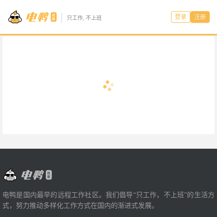
登录
注册
只工作, 不上班
电鸭是国内最早的远程工作社区。我们倡导“只工作，不上班”的生活方
式，努力推动多样化工作方式在国内的渐进式发展。