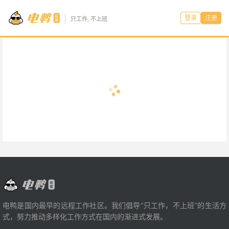
登录
注册
只工作, 不上班
电鸭是国内最早的远程工作社区。我们倡导“只工作，不上班”的生活方
式，努力推动多样化工作方式在国内的渐进式发展。