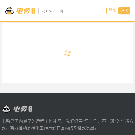
登录
注册
只工作, 不上班
电鸭是国内最早的远程工作社区。我们倡导“只工作，不上班”的生活方
式，努力推动多样化工作方式在国内的渐进式发展。