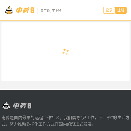
登录
注册
只工作, 不上班
电鸭是国内最早的远程工作社区。我们倡导“只工作，不上班”的生活方
式，努力推动多样化工作方式在国内的渐进式发展。