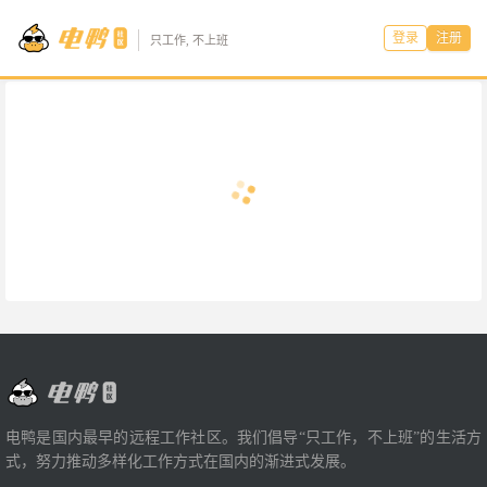
登录
注册
只工作, 不上班
电鸭是国内最早的远程工作社区。我们倡导“只工作，不上班”的生活方
式，努力推动多样化工作方式在国内的渐进式发展。