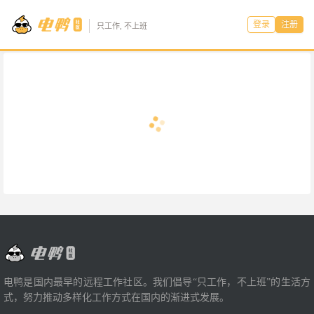
登录
注册
只工作, 不上班
电鸭是国内最早的远程工作社区。我们倡导“只工作，不上班”的生活方
式，努力推动多样化工作方式在国内的渐进式发展。