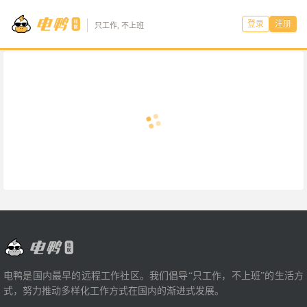
登录
注册
只工作, 不上班
电鸭是国内最早的远程工作社区。我们倡导“只工作，不上班”的生活方
式，努力推动多样化工作方式在国内的渐进式发展。