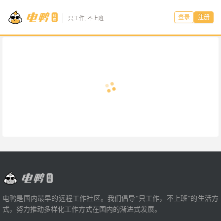
登录
注册
只工作, 不上班
电鸭是国内最早的远程工作社区。我们倡导“只工作，不上班”的生活方
式，努力推动多样化工作方式在国内的渐进式发展。