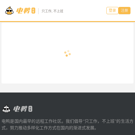
登录
注册
只工作, 不上班
电鸭是国内最早的远程工作社区。我们倡导“只工作，不上班”的生活方
式，努力推动多样化工作方式在国内的渐进式发展。