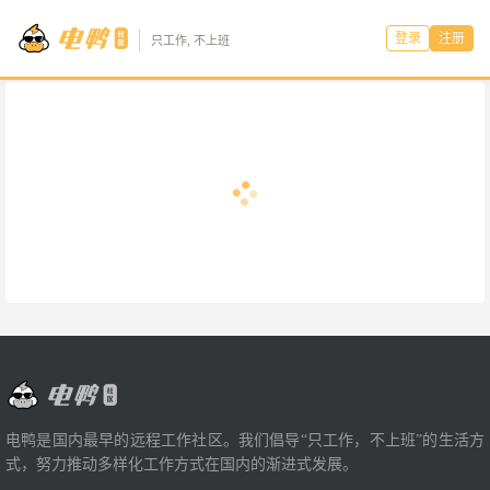
登录
注册
只工作, 不上班
电鸭是国内最早的远程工作社区。我们倡导“只工作，不上班”的生活方
式，努力推动多样化工作方式在国内的渐进式发展。