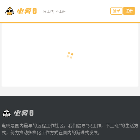
登录
注册
只工作, 不上班
电鸭是国内最早的远程工作社区。我们倡导“只工作，不上班”的生活方
式，努力推动多样化工作方式在国内的渐进式发展。