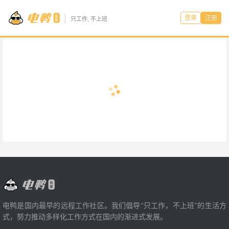
登录
注册
只工作, 不上班
电鸭是国内最早的远程工作社区。我们倡导“只工作，不上班”的生活方
式，努力推动多样化工作方式在国内的渐进式发展。