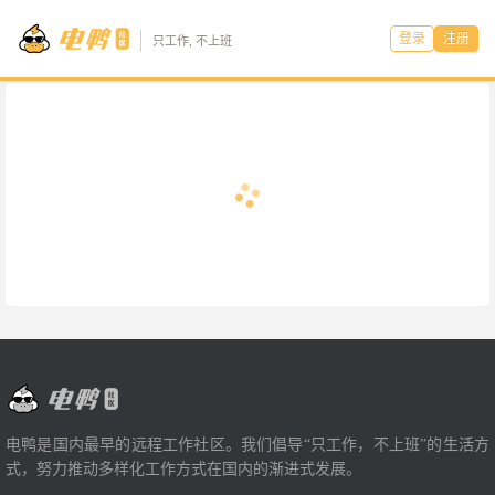
登录
注册
只工作, 不上班
电鸭是国内最早的远程工作社区。我们倡导“只工作，不上班”的生活方
式，努力推动多样化工作方式在国内的渐进式发展。