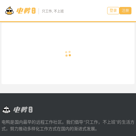
登录
注册
只工作, 不上班
电鸭是国内最早的远程工作社区。我们倡导“只工作，不上班”的生活方
式，努力推动多样化工作方式在国内的渐进式发展。