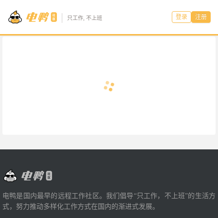
登录
注册
只工作, 不上班
电鸭是国内最早的远程工作社区。我们倡导“只工作，不上班”的生活方
式，努力推动多样化工作方式在国内的渐进式发展。