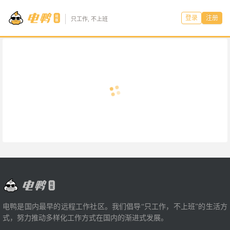
登录
注册
只工作, 不上班
电鸭是国内最早的远程工作社区。我们倡导“只工作，不上班”的生活方
式，努力推动多样化工作方式在国内的渐进式发展。