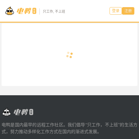
登录
注册
只工作, 不上班
电鸭是国内最早的远程工作社区。我们倡导“只工作，不上班”的生活方
式，努力推动多样化工作方式在国内的渐进式发展。