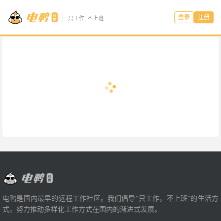
登录
注册
只工作, 不上班
电鸭是国内最早的远程工作社区。我们倡导“只工作，不上班”的生活方
式，努力推动多样化工作方式在国内的渐进式发展。