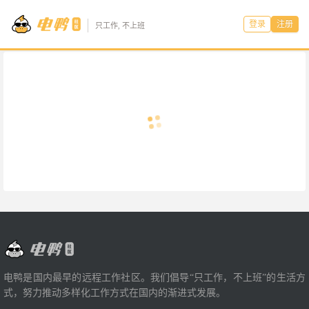
登录
注册
只工作, 不上班
电鸭是国内最早的远程工作社区。我们倡导“只工作，不上班”的生活方
式，努力推动多样化工作方式在国内的渐进式发展。