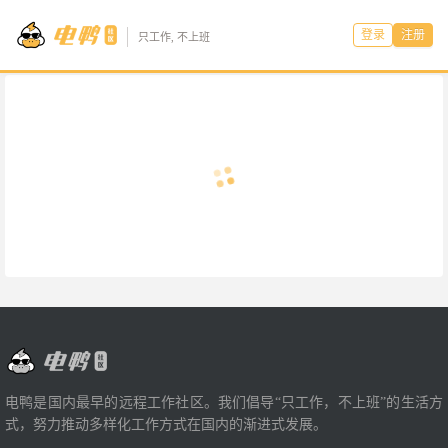
登录
注册
只工作, 不上班
电鸭是国内最早的远程工作社区。我们倡导“只工作，不上班”的生活方
式，努力推动多样化工作方式在国内的渐进式发展。