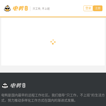
登录
注册
只工作, 不上班
电鸭是国内最早的远程工作社区。我们倡导“只工作，不上班”的生活方
式，努力推动多样化工作方式在国内的渐进式发展。