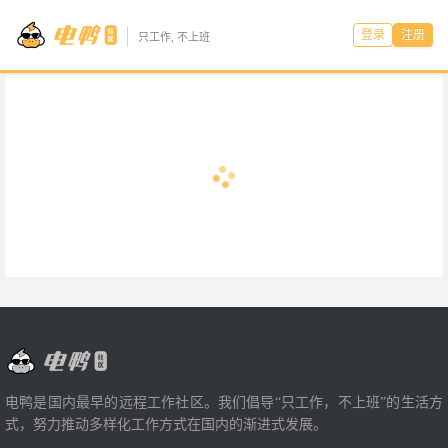
登录
注册
只工作, 不上班
电鸭是国内最早的远程工作社区。我们倡导“只工作，不上班”的生活方
式，努力推动多样化工作方式在国内的渐进式发展。