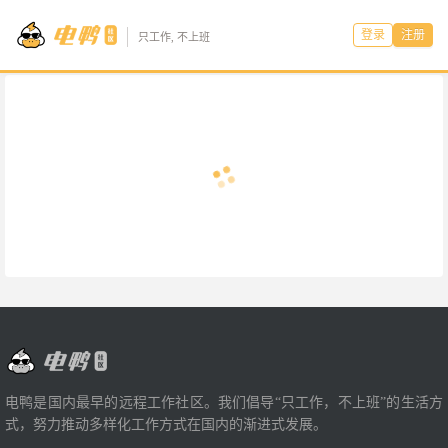
登录
注册
只工作, 不上班
电鸭是国内最早的远程工作社区。我们倡导“只工作，不上班”的生活方
式，努力推动多样化工作方式在国内的渐进式发展。