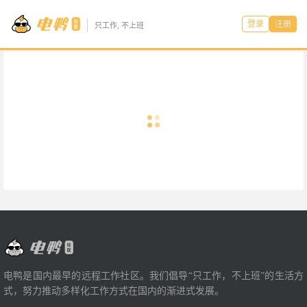
登录
注册
只工作, 不上班
电鸭是国内最早的远程工作社区。我们倡导“只工作，不上班”的生活方
式，努力推动多样化工作方式在国内的渐进式发展。