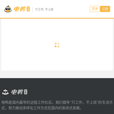
登录
注册
只工作, 不上班
电鸭是国内最早的远程工作社区。我们倡导“只工作，不上班”的生活方
式，努力推动多样化工作方式在国内的渐进式发展。