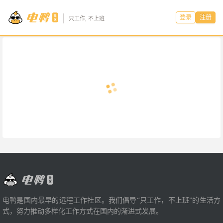
登录
注册
只工作, 不上班
电鸭是国内最早的远程工作社区。我们倡导“只工作，不上班”的生活方
式，努力推动多样化工作方式在国内的渐进式发展。