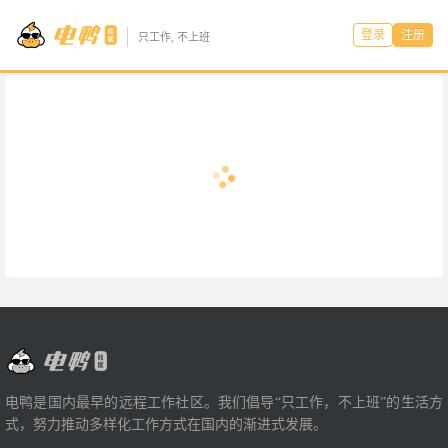
登录
注册
只工作, 不上班
电鸭是国内最早的远程工作社区。我们倡导“只工作，不上班”的生活方
式，努力推动多样化工作方式在国内的渐进式发展。