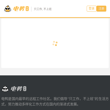
登录
注册
只工作, 不上班
电鸭是国内最早的远程工作社区。我们倡导“只工作，不上班”的生活方
式，努力推动多样化工作方式在国内的渐进式发展。