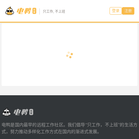
登录
注册
只工作, 不上班
电鸭是国内最早的远程工作社区。我们倡导“只工作，不上班”的生活方
式，努力推动多样化工作方式在国内的渐进式发展。