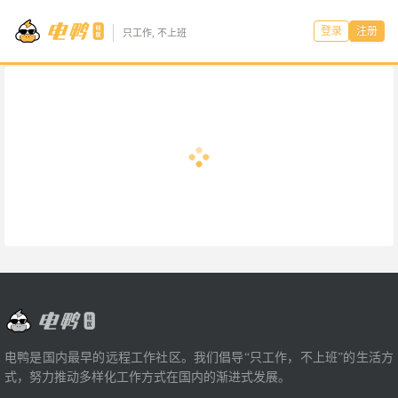
登录
注册
只工作, 不上班
电鸭是国内最早的远程工作社区。我们倡导“只工作，不上班”的生活方
式，努力推动多样化工作方式在国内的渐进式发展。