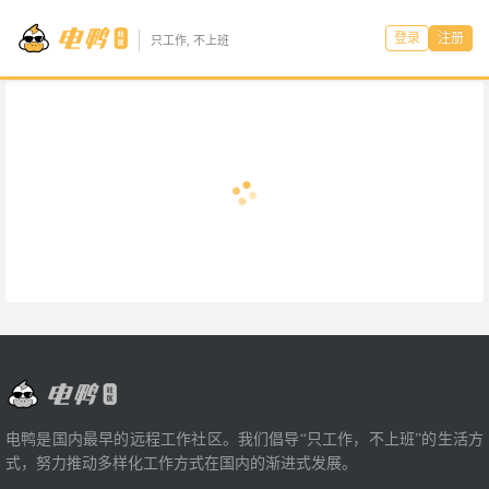
登录
注册
只工作, 不上班
电鸭是国内最早的远程工作社区。我们倡导“只工作，不上班”的生活方
式，努力推动多样化工作方式在国内的渐进式发展。