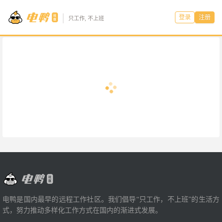
登录
注册
只工作, 不上班
电鸭是国内最早的远程工作社区。我们倡导“只工作，不上班”的生活方
式，努力推动多样化工作方式在国内的渐进式发展。