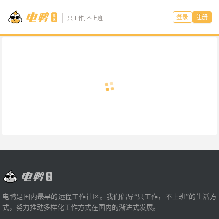
登录
注册
只工作, 不上班
电鸭是国内最早的远程工作社区。我们倡导“只工作，不上班”的生活方
式，努力推动多样化工作方式在国内的渐进式发展。