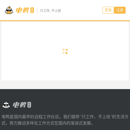
登录
注册
只工作, 不上班
电鸭是国内最早的远程工作社区。我们倡导“只工作，不上班”的生活方
式，努力推动多样化工作方式在国内的渐进式发展。