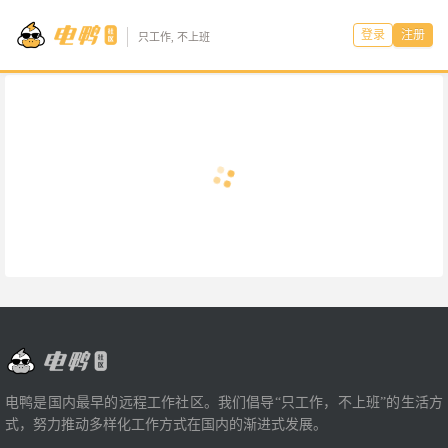
登录
注册
只工作, 不上班
电鸭是国内最早的远程工作社区。我们倡导“只工作，不上班”的生活方
式，努力推动多样化工作方式在国内的渐进式发展。