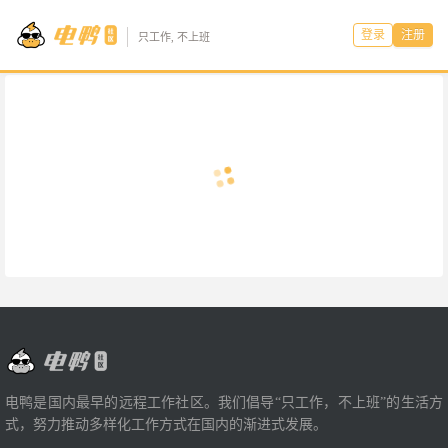
登录
注册
只工作, 不上班
电鸭是国内最早的远程工作社区。我们倡导“只工作，不上班”的生活方
式，努力推动多样化工作方式在国内的渐进式发展。