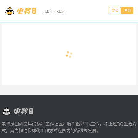
登录
注册
只工作, 不上班
电鸭是国内最早的远程工作社区。我们倡导“只工作，不上班”的生活方
式，努力推动多样化工作方式在国内的渐进式发展。