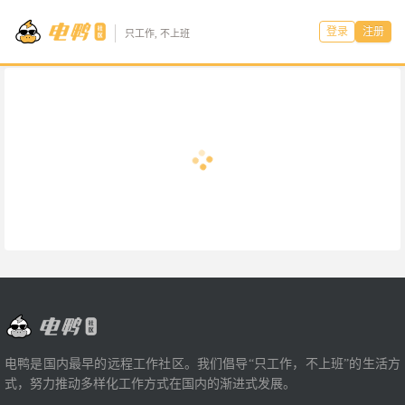
登录
注册
只工作, 不上班
电鸭是国内最早的远程工作社区。我们倡导“只工作，不上班”的生活方
式，努力推动多样化工作方式在国内的渐进式发展。