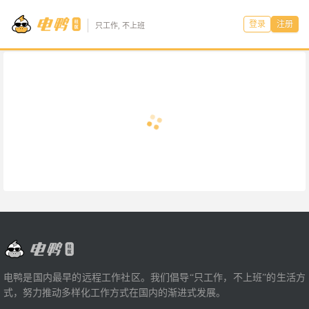
登录
注册
只工作, 不上班
电鸭是国内最早的远程工作社区。我们倡导“只工作，不上班”的生活方
式，努力推动多样化工作方式在国内的渐进式发展。