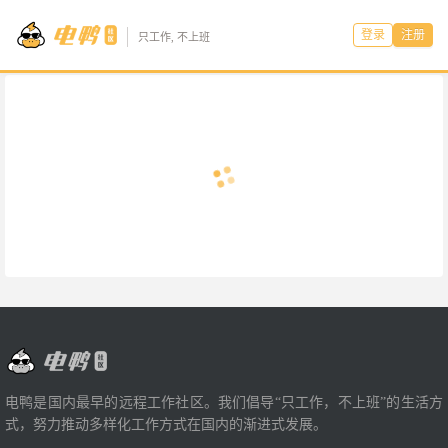
登录
注册
只工作, 不上班
电鸭是国内最早的远程工作社区。我们倡导“只工作，不上班”的生活方
式，努力推动多样化工作方式在国内的渐进式发展。