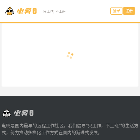
登录
注册
只工作, 不上班
电鸭是国内最早的远程工作社区。我们倡导“只工作，不上班”的生活方
式，努力推动多样化工作方式在国内的渐进式发展。