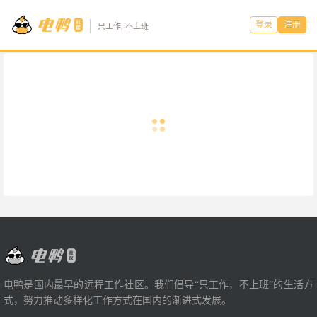
登录
注册
只工作, 不上班
电鸭是国内最早的远程工作社区。我们倡导“只工作，不上班”的生活方
式，努力推动多样化工作方式在国内的渐进式发展。